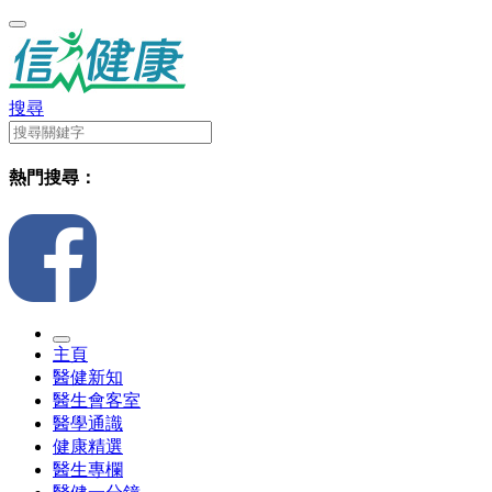
搜尋
熱門搜尋：
主頁
醫健新知
醫生會客室
醫學通識
健康精選
醫生專欄