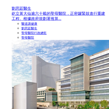
劉思廷醫生
屹立黃大仙逾六十載的聖母醫院，正密鑼緊鼓進行重建
工程。根據政府規劃署推算...
醫道講健康
劉思廷醫生
聖母醫院行政總監
聖母醫院