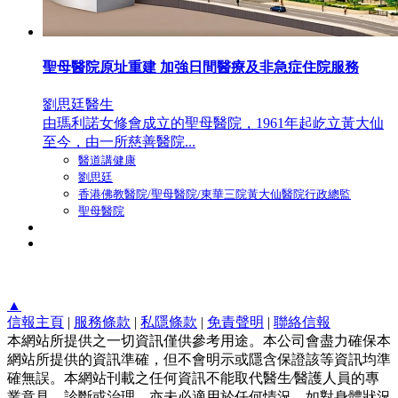
聖母醫院原址重建 加強日間醫療及非急症住院服務
劉思廷醫生
由瑪利諾女修會成立的聖母醫院，1961年起屹立黃大仙
至今，由一所慈善醫院...
醫道講健康
劉思廷
香港佛教醫院/聖母醫院/東華三院黃大仙醫院行政總監
聖母醫院
▲
信報主頁
|
服務條款
|
私隱條款
|
免責聲明
|
聯絡信報
本網站所提供之一切資訊僅供參考用途。本公司會盡力確保本
網站所提供的資訊準確，但不會明示或隱含保證該等資訊均準
確無誤。本網站刊載之任何資訊不能取代醫生∕醫護人員的專
業意見、診斷或治理，亦未必適用於任何情況。如對身體狀況