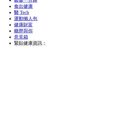
醫健一分鐘
食出健康
醫 Tech
運動懶人包
健康財富
糖胖與你
意見箱
緊貼健康資訊：