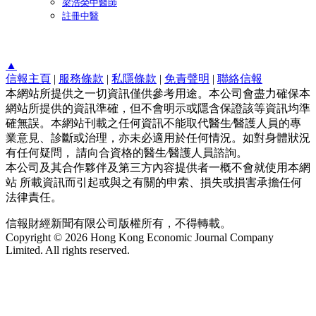
梁浩榮中醫師
註冊中醫
▲
信報主頁
|
服務條款
|
私隱條款
|
免責聲明
|
聯絡信報
本網站所提供之一切資訊僅供參考用途。本公司會盡力確保本
網站所提供的資訊準確，但不會明示或隱含保證該等資訊均準
確無誤。本網站刊載之任何資訊不能取代醫生∕醫護人員的專
業意見、診斷或治理，亦未必適用於任何情況。如對身體狀況
有任何疑問， 請向合資格的醫生∕醫護人員諮詢。
本公司及其合作夥伴及第三方內容提供者一概不會就使用本網
站 所載資訊而引起或與之有關的申索、損失或損害承擔任何
法律責任。
信報財經新聞有限公司版權所有，不得轉載。
Copyright © 2026 Hong Kong Economic Journal Company
Limited. All rights reserved.