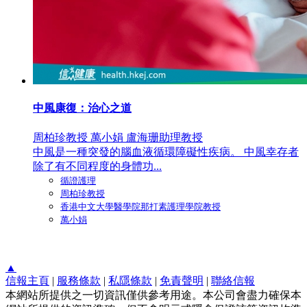
中風康復：治心之道
周柏珍教授 萬小娟 盧海珊助理教授
中風是一種突發的腦血液循環障礙性疾病。 中風幸存者
除了有不同程度的身體功...
循證護理
周柏珍教授
香港中文大學醫學院那打素護理學院教授
萬小娟
▲
信報主頁
|
服務條款
|
私隱條款
|
免責聲明
|
聯絡信報
本網站所提供之一切資訊僅供參考用途。本公司會盡力確保本