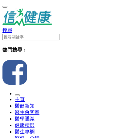
搜尋
熱門搜尋：
主頁
醫健新知
醫生會客室
醫學通識
健康精選
醫生專欄