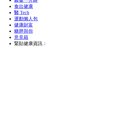
醫健一分鐘
食出健康
醫 Tech
運動懶人包
健康財富
糖胖與你
意見箱
緊貼健康資訊：