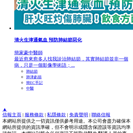
清火生津通氣血 預防肺結節惡化
簡家豪中醫師
最近愈來愈多人找我診治肺結節，其實肺結節並非一個
病，只是一個影像學術語；...
肺結節
肺津虧損
簡EC手記
中醫
▲
信報主頁
|
服務條款
|
私隱條款
|
免責聲明
|
聯絡信報
本網站所提供之一切資訊僅供參考用途。本公司會盡力確保本
網站所提供的資訊準確，但不會明示或隱含保證該等資訊均準