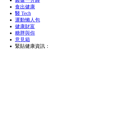
醫健一分鐘
食出健康
醫 Tech
運動懶人包
健康財富
糖胖與你
意見箱
緊貼健康資訊：