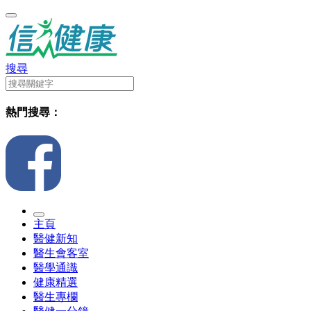
搜尋
熱門搜尋：
主頁
醫健新知
醫生會客室
醫學通識
健康精選
醫生專欄