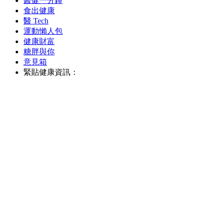
醫健一分鐘
食出健康
醫 Tech
運動懶人包
健康財富
糖胖與你
意見箱
緊貼健康資訊：