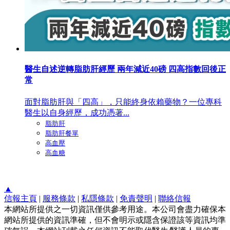
醫生自述逆轉脂肪肝經歷 兩年減近40磅 四高指數回後正
常
面對脂肪肝與「四高」，只能終身依賴藥物？一位專科
醫生以自身經歷，成功憑著...
脂肪肝
脂肪肝餐單
高血壓
高血糖
▲
信報主頁
|
服務條款
|
私隱條款
|
免責聲明
|
聯絡信報
本網站所提供之一切資訊僅供參考用途。本公司會盡力確保本
網站所提供的資訊準確，但不會明示或隱含保證該等資訊均準