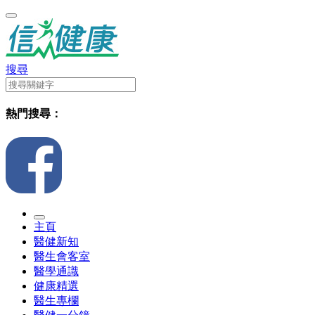
搜尋
熱門搜尋：
主頁
醫健新知
醫生會客室
醫學通識
健康精選
醫生專欄