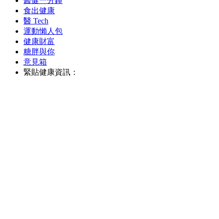
醫健一分鐘
食出健康
醫 Tech
運動懶人包
健康財富
糖胖與你
意見箱
緊貼健康資訊：