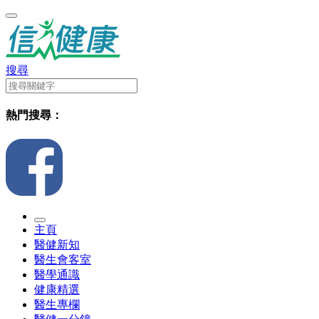
搜尋
熱門搜尋：
主頁
醫健新知
醫生會客室
醫學通識
健康精選
醫生專欄