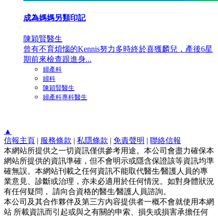
成為媽媽另類印記
陳穎賢醫生
曾有不育煩惱的Kennis努力多時終於喜獲麟兒，產後6星
期前來檢查跟進身...
婦產科
婦科
陳穎賢醫生
婦產科專科醫生
▲
信報主頁
|
服務條款
|
私隱條款
|
免責聲明
|
聯絡信報
本網站所提供之一切資訊僅供參考用途。本公司會盡力確保本
網站所提供的資訊準確，但不會明示或隱含保證該等資訊均準
確無誤。本網站刊載之任何資訊不能取代醫生∕醫護人員的專
業意見、診斷或治理，亦未必適用於任何情況。如對身體狀況
有任何疑問， 請向合資格的醫生∕醫護人員諮詢。
本公司及其合作夥伴及第三方內容提供者一概不會就使用本網
站 所載資訊而引起或與之有關的申索、損失或損害承擔任何