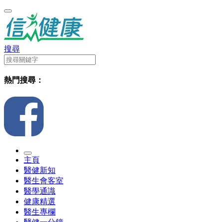
搜尋
熱門搜尋：
主頁
醫健新知
醫生會客室
醫學通識
健康精選
醫生專欄