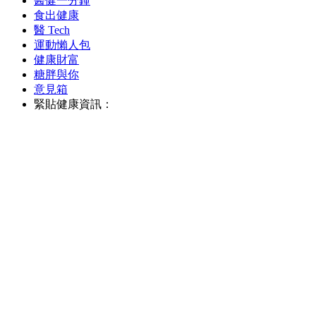
醫健一分鐘
食出健康
醫 Tech
運動懶人包
健康財富
糖胖與你
意見箱
緊貼健康資訊：