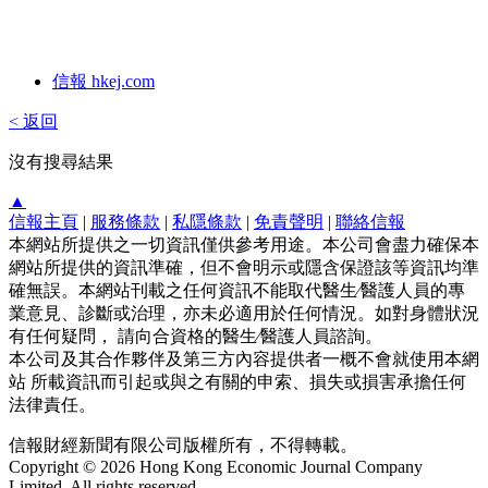
信報 hkej.com
< 返回
沒有搜尋結果
▲
信報主頁
|
服務條款
|
私隱條款
|
免責聲明
|
聯絡信報
本網站所提供之一切資訊僅供參考用途。本公司會盡力確保本
網站所提供的資訊準確，但不會明示或隱含保證該等資訊均準
確無誤。本網站刊載之任何資訊不能取代醫生∕醫護人員的專
業意見、診斷或治理，亦未必適用於任何情況。如對身體狀況
有任何疑問， 請向合資格的醫生∕醫護人員諮詢。
本公司及其合作夥伴及第三方內容提供者一概不會就使用本網
站 所載資訊而引起或與之有關的申索、損失或損害承擔任何
法律責任。
信報財經新聞有限公司版權所有，不得轉載。
Copyright © 2026 Hong Kong Economic Journal Company
Limited. All rights reserved.