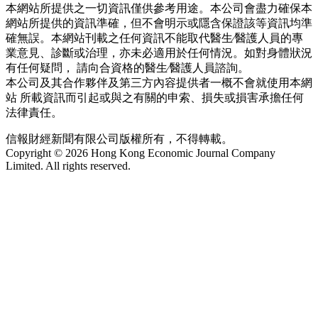
本網站所提供之一切資訊僅供參考用途。本公司會盡力確保本
網站所提供的資訊準確，但不會明示或隱含保證該等資訊均準
確無誤。本網站刊載之任何資訊不能取代醫生∕醫護人員的專
業意見、診斷或治理，亦未必適用於任何情況。如對身體狀況
有任何疑問， 請向合資格的醫生∕醫護人員諮詢。
本公司及其合作夥伴及第三方內容提供者一概不會就使用本網
站 所載資訊而引起或與之有關的申索、損失或損害承擔任何
法律責任。
信報財經新聞有限公司版權所有，不得轉載。
Copyright © 2026 Hong Kong Economic Journal Company
Limited. All rights reserved.