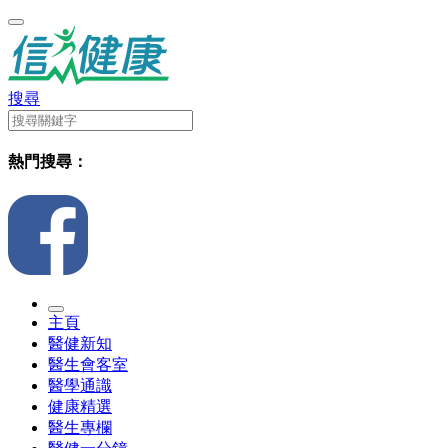
搜尋
熱門搜尋：
主頁
醫健新知
醫生會客室
醫學通識
健康精選
醫生專欄