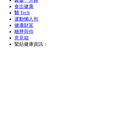
醫健一分鐘
食出健康
醫 Tech
運動懶人包
健康財富
糖胖與你
意見箱
緊貼健康資訊：