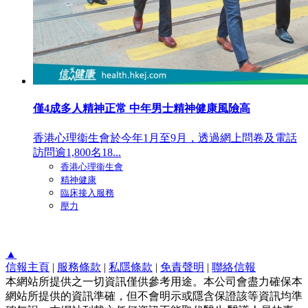
僅4成多人精神正常 中年男士精神健康風險高
香港心理衞生會於今年1月至9月，透過網上問卷及電話
訪問逾1,800名18...
香港心理衞生會
精神健康
臨床接入服務
壓力
▲
信報主頁
|
服務條款
|
私隱條款
|
免責聲明
|
聯絡信報
本網站所提供之一切資訊僅供參考用途。本公司會盡力確保本
網站所提供的資訊準確，但不會明示或隱含保證該等資訊均準