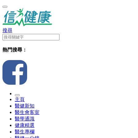
搜尋
熱門搜尋：
主頁
醫健新知
醫生會客室
醫學通識
健康精選
醫生專欄