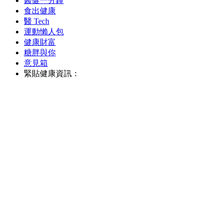
醫健一分鐘
食出健康
醫 Tech
運動懶人包
健康財富
糖胖與你
意見箱
緊貼健康資訊：