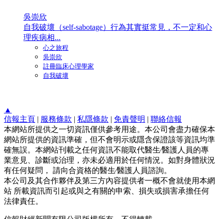
吳崇欣
自我破壞（self-sabotage）行為其實挺常見，不一定和心
理疾病相...
心之旅程
吳崇欣
註冊臨床心理學家
自我破壞
▲
信報主頁
|
服務條款
|
私隱條款
|
免責聲明
|
聯絡信報
本網站所提供之一切資訊僅供參考用途。本公司會盡力確保本
網站所提供的資訊準確，但不會明示或隱含保證該等資訊均準
確無誤。本網站刊載之任何資訊不能取代醫生∕醫護人員的專
業意見、診斷或治理，亦未必適用於任何情況。如對身體狀況
有任何疑問， 請向合資格的醫生∕醫護人員諮詢。
本公司及其合作夥伴及第三方內容提供者一概不會就使用本網
站 所載資訊而引起或與之有關的申索、損失或損害承擔任何
法律責任。