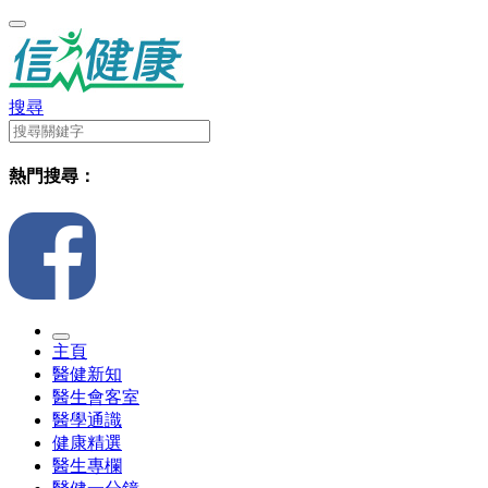
搜尋
熱門搜尋：
主頁
醫健新知
醫生會客室
醫學通識
健康精選
醫生專欄