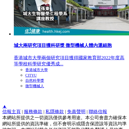
城大兩研究項目獲科研獎 微型機械人體內運細胞
香港城市大學兩個研究項目獲得國家教育部2022年度高
等學校科學研究優秀成...
香港城市大學
CITYU
自然科學獎
微型機械人
▲
信報主頁
|
服務條款
|
私隱條款
|
免責聲明
|
聯絡信報
本網站所提供之一切資訊僅供參考用途。本公司會盡力確保本
網站所提供的資訊準確，但不會明示或隱含保證該等資訊均準