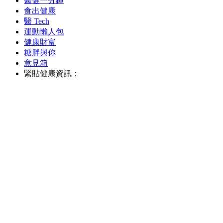
醫健一分鐘
食出健康
醫 Tech
運動懶人包
健康財富
糖胖與你
意見箱
緊貼健康資訊：