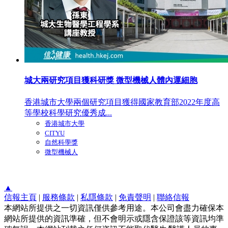
城大兩研究項目獲科研獎 微型機械人體內運細胞
香港城市大學兩個研究項目獲得國家教育部2022年度高
等學校科學研究優秀成...
香港城市大學
CITYU
自然科學獎
微型機械人
▲
信報主頁
|
服務條款
|
私隱條款
|
免責聲明
|
聯絡信報
本網站所提供之一切資訊僅供參考用途。本公司會盡力確保本
網站所提供的資訊準確，但不會明示或隱含保證該等資訊均準