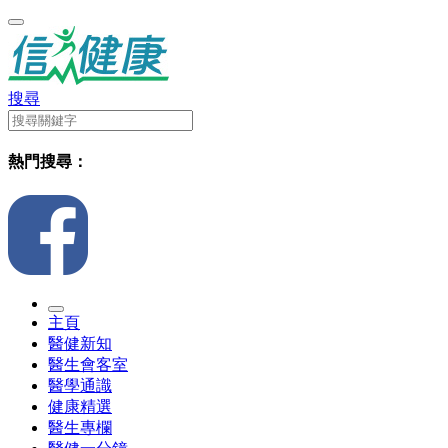
搜尋
熱門搜尋：
主頁
醫健新知
醫生會客室
醫學通識
健康精選
醫生專欄