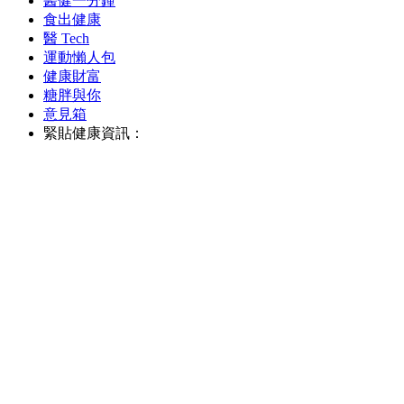
醫健一分鐘
食出健康
醫 Tech
運動懶人包
健康財富
糖胖與你
意見箱
緊貼健康資訊：