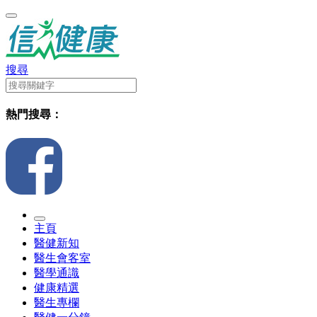
搜尋
熱門搜尋：
主頁
醫健新知
醫生會客室
醫學通識
健康精選
醫生專欄