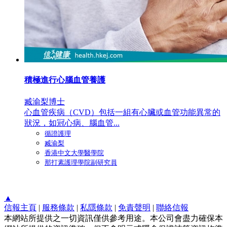
積極進行心腦血管養護
臧渝梨博士
心血管疾病（CVD）包括一組有心臟或血管功能異常的
狀況，如冠心病、腦血管...
循證護理
臧渝梨
香港中文大學醫學院
那打素護理學院副研究員
▲
信報主頁
|
服務條款
|
私隱條款
|
免責聲明
|
聯絡信報
本網站所提供之一切資訊僅供參考用途。本公司會盡力確保本