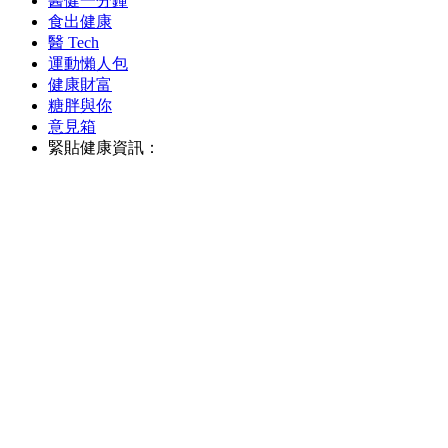
醫健一分鐘
食出健康
醫 Tech
運動懶人包
健康財富
糖胖與你
意見箱
緊貼健康資訊：