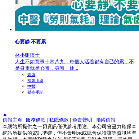
心要靜 不要累
林小珊博士
人生不如意事十常八九，每個人活着都有自己的累，不
是身累就是心累，身累，休...
氣虛
補氣山藥
中醫
懸壺手記
▲
信報主頁
|
服務條款
|
私隱條款
|
免責聲明
|
聯絡信報
本網站所提供之一切資訊僅供參考用途。本公司會盡力確保本
網站所提供的資訊準確，但不會明示或隱含保證該等資訊均準