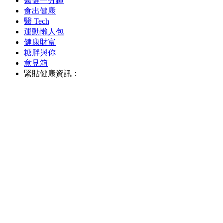
醫健一分鐘
食出健康
醫 Tech
運動懶人包
健康財富
糖胖與你
意見箱
緊貼健康資訊：