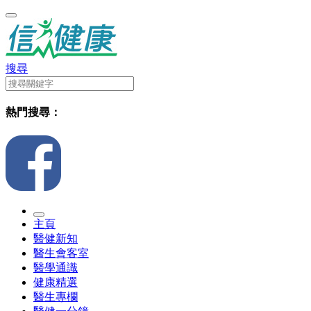
搜尋
熱門搜尋：
主頁
醫健新知
醫生會客室
醫學通識
健康精選
醫生專欄