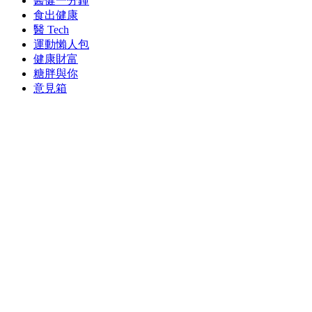
醫健一分鐘
食出健康
醫 Tech
運動懶人包
健康財富
糖胖與你
意見箱