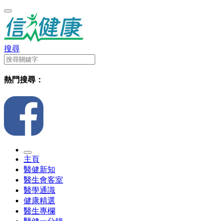
搜尋
熱門搜尋：
主頁
醫健新知
醫生會客室
醫學通識
健康精選
醫生專欄