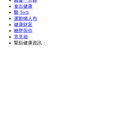
醫健一分鐘
食出健康
醫 Tech
運動懶人包
健康財富
糖胖與你
意見箱
緊貼健康資訊：