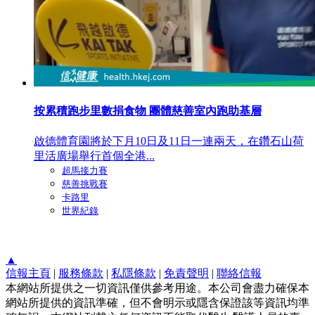
按累積跑步里數捐食物 團體慈善室內跑助基層
啟德體育園將於下月10日及11日一連兩天，在鑽石山荷
里活廣場舉行首個全港...
超馬接力賽
慈善挑戰賽
卡路里
世界紀錄
▲
信報主頁
|
服務條款
|
私隱條款
|
免責聲明
|
聯絡信報
本網站所提供之一切資訊僅供參考用途。本公司會盡力確保本
網站所提供的資訊準確，但不會明示或隱含保證該等資訊均準