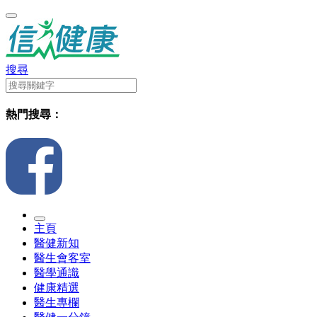
搜尋
熱門搜尋：
主頁
醫健新知
醫生會客室
醫學通識
健康精選
醫生專欄