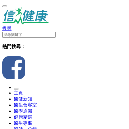
搜尋
熱門搜尋：
主頁
醫健新知
醫生會客室
醫學通識
健康精選
醫生專欄