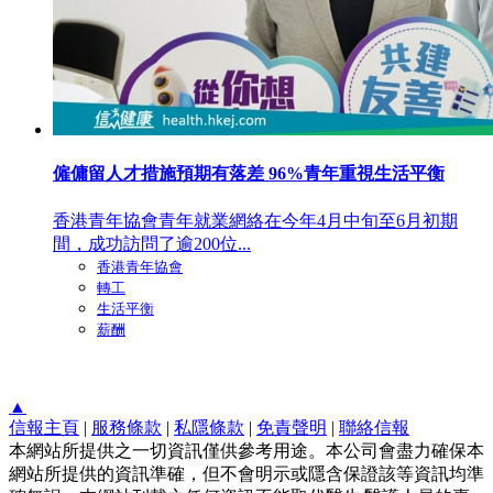
僱傭留人才措施預期有落差 96%青年重視生活平衡
香港青年協會青年就業網絡在今年4月中旬至6月初期
間，成功訪問了逾200位...
香港青年協會
轉工
生活平衡
薪酬
▲
信報主頁
|
服務條款
|
私隱條款
|
免責聲明
|
聯絡信報
本網站所提供之一切資訊僅供參考用途。本公司會盡力確保本
網站所提供的資訊準確，但不會明示或隱含保證該等資訊均準