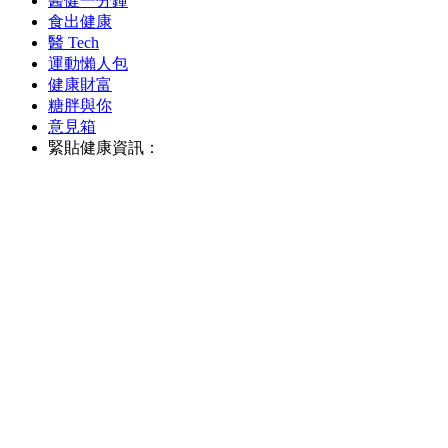
醫健一分鐘
食出健康
醫 Tech
運動懶人包
健康財富
糖胖與你
意見箱
緊貼健康資訊：