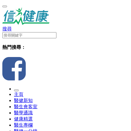
搜尋
熱門搜尋：
主頁
醫健新知
醫生會客室
醫學通識
健康精選
醫生專欄