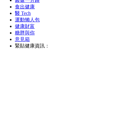
醫健一分鐘
食出健康
醫 Tech
運動懶人包
健康財富
糖胖與你
意見箱
緊貼健康資訊：