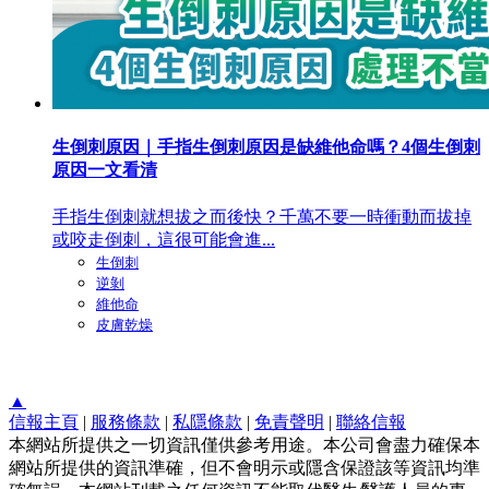
生倒刺原因｜手指生倒刺原因是缺維他命嗎？4個生倒刺
原因一文看清
手指生倒刺就想拔之而後快？千萬不要一時衝動而拔掉
或咬走倒刺，這很可能會進...
生倒刺
逆剝
維他命
皮膚乾燥
▲
信報主頁
|
服務條款
|
私隱條款
|
免責聲明
|
聯絡信報
本網站所提供之一切資訊僅供參考用途。本公司會盡力確保本
網站所提供的資訊準確，但不會明示或隱含保證該等資訊均準