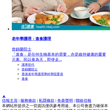
老年學護理：進食護理
曾錦榮院士
「進食」是任何生物基本的需要，亦是維持健康的重要
元素。民以食為天，即使走...
護專世代
曾錦榮院士
香港老年學護理專科學院委員
進食
▲
信報主頁
|
服務條款
|
私隱條款
|
免責聲明
|
聯絡信報
本網站所提供之一切資訊僅供參考用途。本公司會盡力確保本