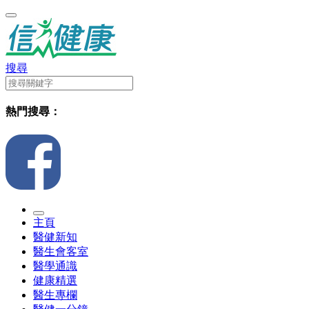
搜尋
熱門搜尋：
主頁
醫健新知
醫生會客室
醫學通識
健康精選
醫生專欄