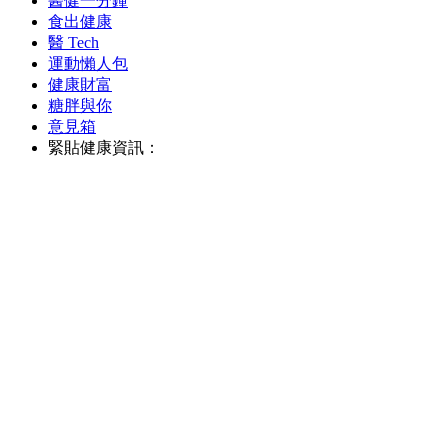
醫健一分鐘
食出健康
醫 Tech
運動懶人包
健康財富
糖胖與你
意見箱
緊貼健康資訊：