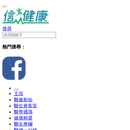
搜尋
熱門搜尋：
主頁
醫健新知
醫生會客室
醫學通識
健康精選
醫生專欄