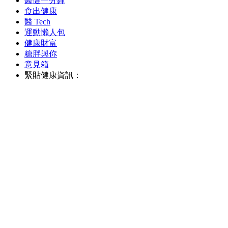
醫健一分鐘
食出健康
醫 Tech
運動懶人包
健康財富
糖胖與你
意見箱
緊貼健康資訊：