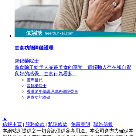
進食功能障礙護理
曾錦榮院士
進食除了給予人品嘗美食的享受，還觸動人存在和自覺
良好的感覺。進食行為看起...
護專世代
曾錦榮院士
香港老年學護理專科學院委員
進食功能障礙
▲
信報主頁
|
服務條款
|
私隱條款
|
免責聲明
|
聯絡信報
本網站所提供之一切資訊僅供參考用途。本公司會盡力確保本