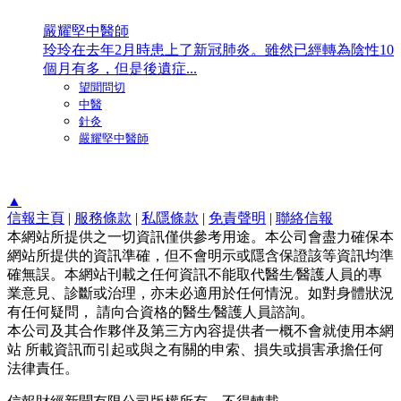
嚴耀堅中醫師
玲玲在去年2月時患上了新冠肺炎。雖然已經轉為陰性10
個月有多，但是後遺症...
望聞問切
中醫
針灸
嚴耀堅中醫師
▲
信報主頁
|
服務條款
|
私隱條款
|
免責聲明
|
聯絡信報
本網站所提供之一切資訊僅供參考用途。本公司會盡力確保本
網站所提供的資訊準確，但不會明示或隱含保證該等資訊均準
確無誤。本網站刊載之任何資訊不能取代醫生∕醫護人員的專
業意見、診斷或治理，亦未必適用於任何情況。如對身體狀況
有任何疑問， 請向合資格的醫生∕醫護人員諮詢。
本公司及其合作夥伴及第三方內容提供者一概不會就使用本網
站 所載資訊而引起或與之有關的申索、損失或損害承擔任何
法律責任。