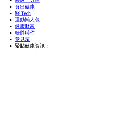
醫健一分鐘
食出健康
醫 Tech
運動懶人包
健康財富
糖胖與你
意見箱
緊貼健康資訊：