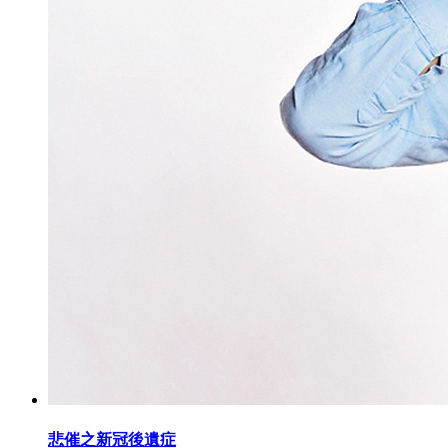
悲催之新冠後遺症