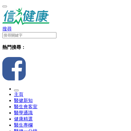
搜尋
熱門搜尋：
主頁
醫健新知
醫生會客室
醫學通識
健康精選
醫生專欄