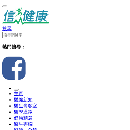
搜尋
熱門搜尋：
主頁
醫健新知
醫生會客室
醫學通識
健康精選
醫生專欄