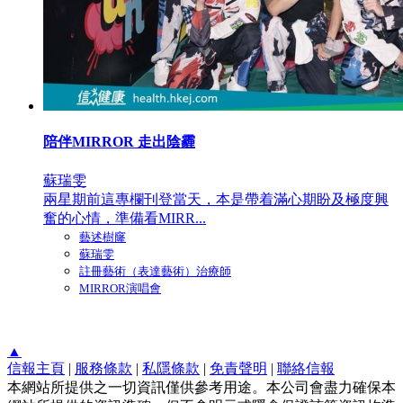
陪伴MIRROR 走出陰霾
蘇瑞雯
兩星期前這專欄刊登當天，本是帶着滿心期盼及極度興
奮的心情，準備看MIRR...
藝述樹窿
蘇瑞雯
註冊藝術（表達藝術）治療師
MIRROR演唱會
▲
信報主頁
|
服務條款
|
私隱條款
|
免責聲明
|
聯絡信報
本網站所提供之一切資訊僅供參考用途。本公司會盡力確保本