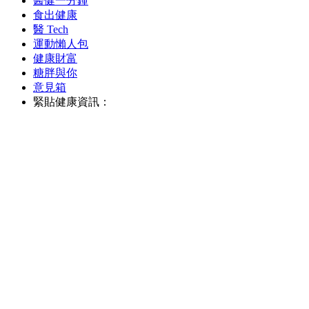
醫健一分鐘
食出健康
醫 Tech
運動懶人包
健康財富
糖胖與你
意見箱
緊貼健康資訊：