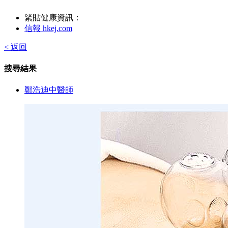
緊貼健康資訊：
信報 hkej.com
< 返回
搜尋結果
鄭浩迪中醫師