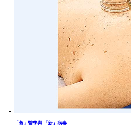
「舊」醫學與 「新」病毒