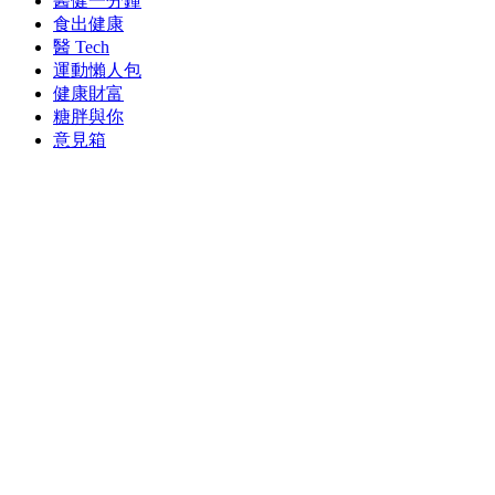
醫健一分鐘
食出健康
醫 Tech
運動懶人包
健康財富
糖胖與你
意見箱