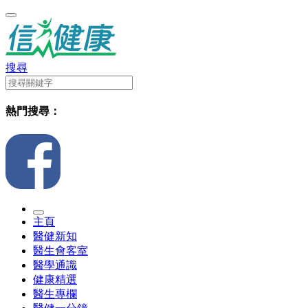
搜尋
熱門搜尋：
主頁
醫健新知
醫生會客室
醫學通識
健康精選
醫生專欄