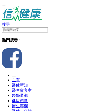
搜尋
熱門搜尋：
主頁
醫健新知
醫生會客室
醫學通識
健康精選
醫生專欄