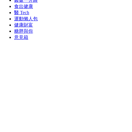
醫健一分鐘
食出健康
醫 Tech
運動懶人包
健康財富
糖胖與你
意見箱