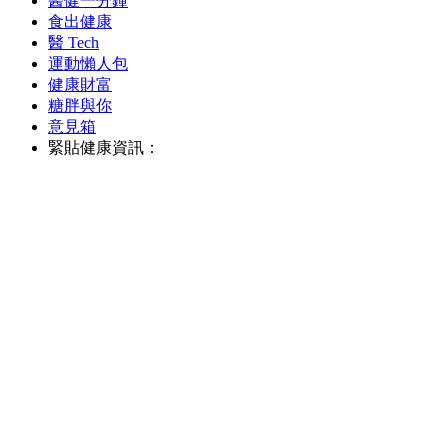
醫健一分鐘
食出健康
醫 Tech
運動懶人包
健康財富
糖胖與你
意見箱
緊貼健康資訊：