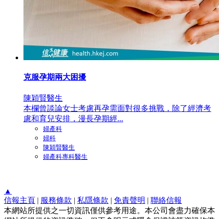
克服孕期兩大困擾
陳穎賢醫生
本欄曾談論女士考慮再孕需面對很多挑戰，除了經濟考
慮和育兒安排，漫長孕期經...
婦產科
婦科
陳穎賢醫生
婦產科專科醫生
▲
信報主頁
|
服務條款
|
私隱條款
|
免責聲明
|
聯絡信報
本網站所提供之一切資訊僅供參考用途。本公司會盡力確保本