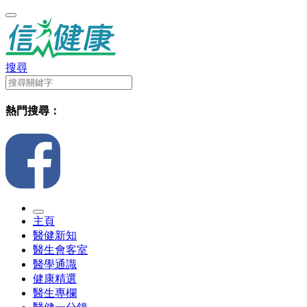
搜尋
熱門搜尋：
主頁
醫健新知
醫生會客室
醫學通識
健康精選
醫生專欄