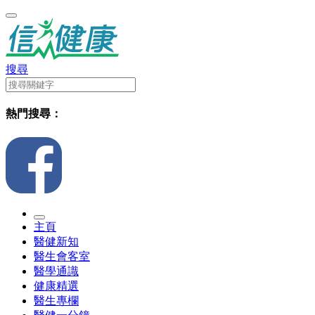
搜尋
熱門搜尋：
主頁
醫健新知
醫生會客室
醫學通識
健康精選
醫生專欄