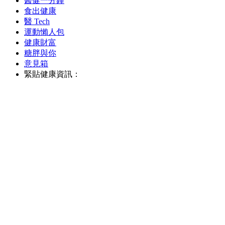
醫健一分鐘
食出健康
醫 Tech
運動懶人包
健康財富
糖胖與你
意見箱
緊貼健康資訊：