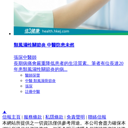
類風濕性關節炎 中醫防患未然
張琛中醫師
長期病痛會嚴重降低患者的生活質素。筆者有位長達20
年患類風濕性關節炎的病...
醫師琛聲
中醫.類風濕骨節炎
張琛
註冊中醫
▲
信報主頁
|
服務條款
|
私隱條款
|
免責聲明
|
聯絡信報
本網站所提供之一切資訊僅供參考用途。本公司會盡力確保本