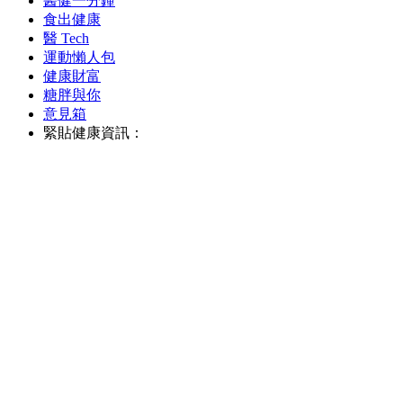
醫健一分鐘
食出健康
醫 Tech
運動懶人包
健康財富
糖胖與你
意見箱
緊貼健康資訊：