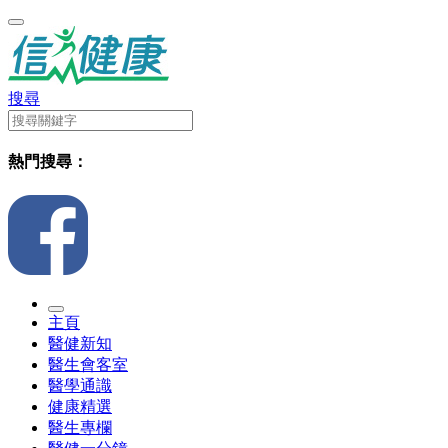
搜尋
熱門搜尋：
主頁
醫健新知
醫生會客室
醫學通識
健康精選
醫生專欄