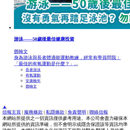
游泳——50歲後最佳健康投資
鄧翰文
身為游泳與長者體適能運動教練，經常有學員問我：
「最佳的有氧運動是什麼？」...
長者游泳
有氧運動
安康晚年
鄧翰文
▲
信報主頁
|
服務條款
|
私隱條款
|
免責聲明
|
聯絡信報
本網站所提供之一切資訊僅供參考用途。本公司會盡力確保本
網站所提供的資訊準確，但不會明示或隱含保證該等資訊均準