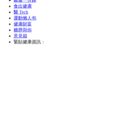
醫健一分鐘
食出健康
醫 Tech
運動懶人包
健康財富
糖胖與你
意見箱
緊貼健康資訊：