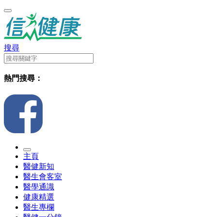
搜尋
熱門搜尋：
主頁
醫健新知
醫生會客室
醫學通識
健康精選
醫生專欄