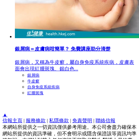
銀屑病＝皮膚病咁簡單？ 免費講座助分清楚
銀屑病，又稱為牛皮癬，屬自身免疫系統疾病，皮膚表
面會出現紅腫斑塊、銀白色...
銀屑病
牛皮癬
自身免疫系統疾病
紅腫斑塊
▲
信報主頁
|
服務條款
|
私隱條款
|
免責聲明
|
聯絡信報
本網站所提供之一切資訊僅供參考用途。本公司會盡力確保本
網站所提供的資訊準確，但不會明示或隱含保證該等資訊均準