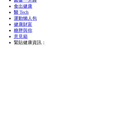
醫健一分鐘
食出健康
醫 Tech
運動懶人包
健康財富
糖胖與你
意見箱
緊貼健康資訊：