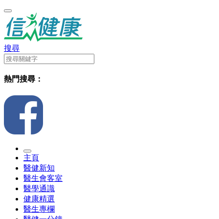
搜尋
熱門搜尋：
主頁
醫健新知
醫生會客室
醫學通識
健康精選
醫生專欄