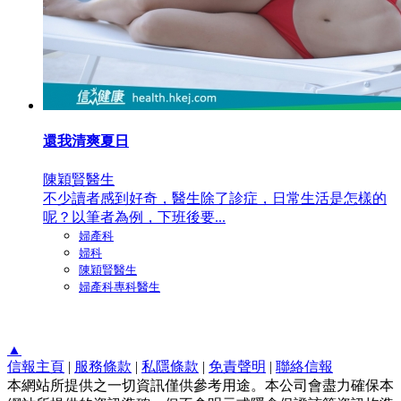
還我清爽夏日
陳穎賢醫生
不少讀者感到好奇，醫生除了診症，日常生活是怎樣的
呢？以筆者為例，下班後要...
婦產科
婦科
陳穎賢醫生
婦產科專科醫生
▲
信報主頁
|
服務條款
|
私隱條款
|
免責聲明
|
聯絡信報
本網站所提供之一切資訊僅供參考用途。本公司會盡力確保本