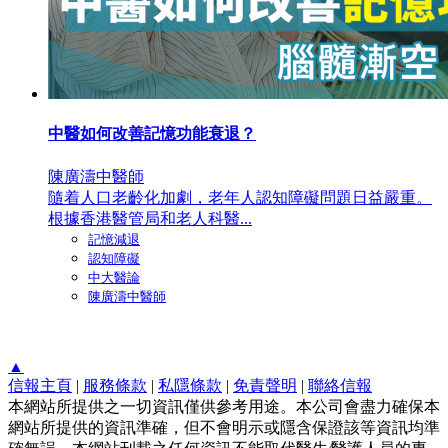
中醫如何改善記憶功能衰退？
陳廣濤中醫師
隨着人口老齡化加劇，老年人認知障礙問題日益嚴重。
根據香港醫管局和老人科醫...
記憶減退
認知障礙
中大醫論
陳廣濤中醫師
▲
信報主頁
|
服務條款
|
私隱條款
|
免責聲明
|
聯絡信報
本網站所提供之一切資訊僅供參考用途。本公司會盡力確保本
網站所提供的資訊準確，但不會明示或隱含保證該等資訊均準