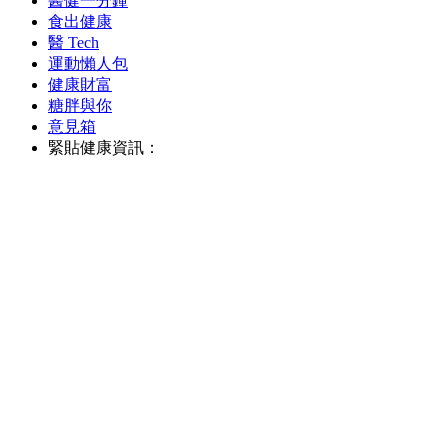
醫健一分鐘
食出健康
醫 Tech
運動懶人包
健康財富
糖胖與你
意見箱
緊貼健康資訊：