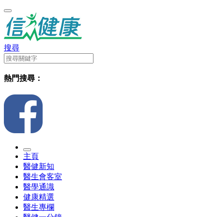
搜尋
熱門搜尋：
主頁
醫健新知
醫生會客室
醫學通識
健康精選
醫生專欄