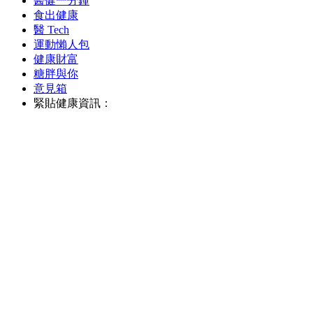
醫健一分鐘
食出健康
醫 Tech
運動懶人包
健康財富
糖胖與你
意見箱
緊貼健康資訊：