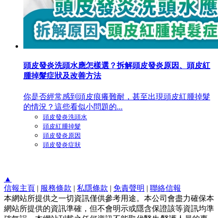
頭皮發炎洗頭水應怎樣選？拆解頭皮發炎原因、頭皮紅
腫掉髮症狀及改善方法
你是否經常感到頭皮痕癢難耐，甚至出現頭皮紅腫掉髮
的情況？這些看似小問題的...
頭皮發炎洗頭水
頭皮紅腫掉髮
頭皮發炎原因
頭皮發炎症狀
▲
信報主頁
|
服務條款
|
私隱條款
|
免責聲明
|
聯絡信報
本網站所提供之一切資訊僅供參考用途。本公司會盡力確保本
網站所提供的資訊準確，但不會明示或隱含保證該等資訊均準