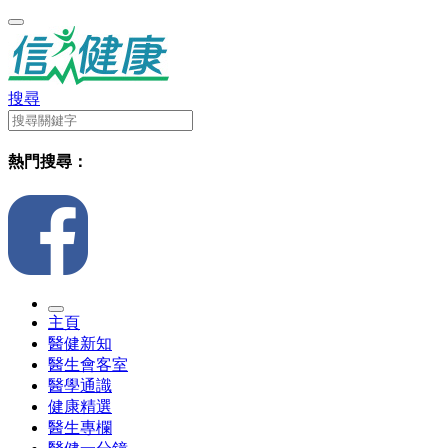
搜尋
熱門搜尋：
主頁
醫健新知
醫生會客室
醫學通識
健康精選
醫生專欄