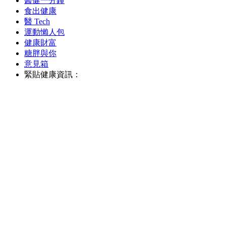
醫健一分鐘
食出健康
醫 Tech
運動懶人包
健康財富
糖胖與你
意見箱
緊貼健康資訊：