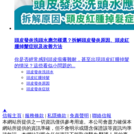
頭皮發炎洗頭水應怎樣選？拆解頭皮發炎原因、頭皮紅
腫掉髮症狀及改善方法
你是否經常感到頭皮痕癢難耐，甚至出現頭皮紅腫掉髮
的情況？這些看似小問題的...
頭皮發炎洗頭水
頭皮紅腫掉髮
頭皮發炎原因
頭皮發炎症狀
▲
信報主頁
|
服務條款
|
私隱條款
|
免責聲明
|
聯絡信報
本網站所提供之一切資訊僅供參考用途。本公司會盡力確保本
網站所提供的資訊準確，但不會明示或隱含保證該等資訊均準