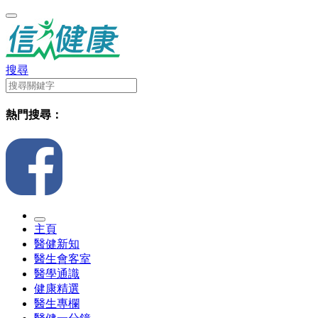
搜尋
熱門搜尋：
主頁
醫健新知
醫生會客室
醫學通識
健康精選
醫生專欄