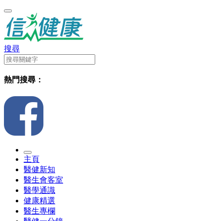
搜尋
熱門搜尋：
主頁
醫健新知
醫生會客室
醫學通識
健康精選
醫生專欄