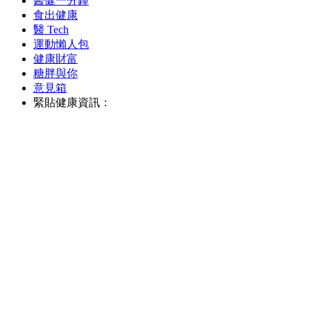
醫健一分鐘
食出健康
醫 Tech
運動懶人包
健康財富
糖胖與你
意見箱
緊貼健康資訊：