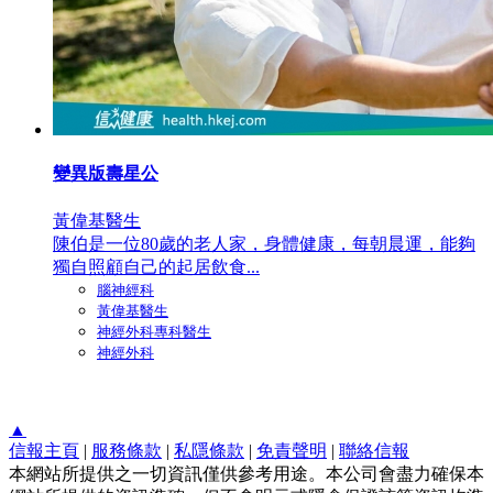
變異版壽星公
黃偉基醫生
陳伯是一位80歲的老人家，身體健康，每朝晨運，能夠
獨自照顧自己的起居飲食...
腦神經科
黃偉基醫生
神經外科專科醫生
神經外科
▲
信報主頁
|
服務條款
|
私隱條款
|
免責聲明
|
聯絡信報
本網站所提供之一切資訊僅供參考用途。本公司會盡力確保本