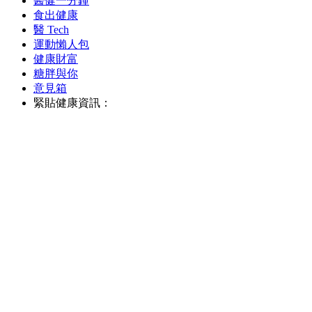
醫健一分鐘
食出健康
醫 Tech
運動懶人包
健康財富
糖胖與你
意見箱
緊貼健康資訊：