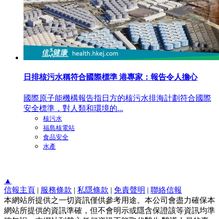
日排核污水稱符合國際標準 港專家：報告令人擔心
國際原子能機構報告指日方的核污水排海計劃符合國際
安全標準，對人類和環境的...
核污水
福島核電站
食品安全
水產
▲
信報主頁
|
服務條款
|
私隱條款
|
免責聲明
|
聯絡信報
本網站所提供之一切資訊僅供參考用途。本公司會盡力確保本
網站所提供的資訊準確，但不會明示或隱含保證該等資訊均準