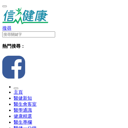
搜尋
熱門搜尋：
主頁
醫健新知
醫生會客室
醫學通識
健康精選
醫生專欄