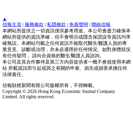
▲
信報主頁
|
服務條款
|
私隱條款
|
免責聲明
|
聯絡信報
本網站所提供之一切資訊僅供參考用途。本公司會盡力確保本
網站所提供的資訊準確，但不會明示或隱含保證該等資訊均準
確無誤。本網站刊載之任何資訊不能取代醫生∕醫護人員的專
業意見、診斷或治理，亦未必適用於任何情況。如對身體狀況
有任何疑問， 請向合資格的醫生∕醫護人員諮詢。
本公司及其合作夥伴及第三方內容提供者一概不會就使用本網
站 所載資訊而引起或與之有關的申索、損失或損害承擔任何
法律責任。
信報財經新聞有限公司版權所有，不得轉載。
Copyright © 2026 Hong Kong Economic Journal Company
Limited. All rights reserved.