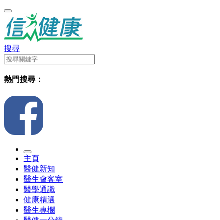
搜尋
熱門搜尋：
主頁
醫健新知
醫生會客室
醫學通識
健康精選
醫生專欄