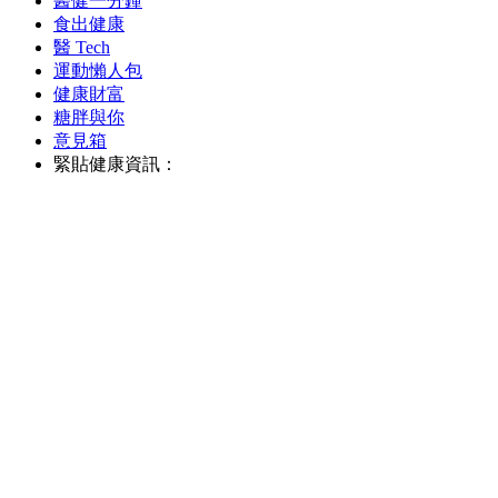
醫健一分鐘
食出健康
醫 Tech
運動懶人包
健康財富
糖胖與你
意見箱
緊貼健康資訊：