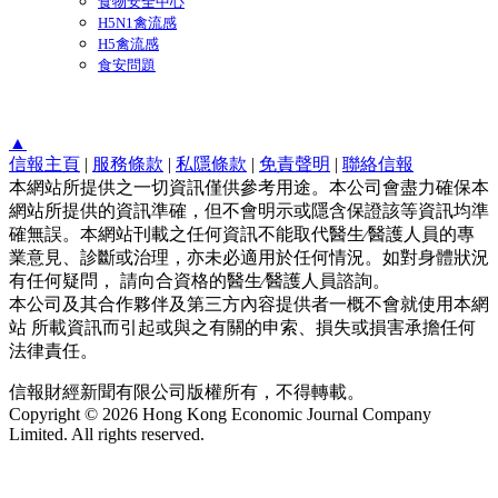
食物安全中心
H5N1禽流感
H5禽流感
食安問題
▲
信報主頁
|
服務條款
|
私隱條款
|
免責聲明
|
聯絡信報
本網站所提供之一切資訊僅供參考用途。本公司會盡力確保本
網站所提供的資訊準確，但不會明示或隱含保證該等資訊均準
確無誤。本網站刊載之任何資訊不能取代醫生∕醫護人員的專
業意見、診斷或治理，亦未必適用於任何情況。如對身體狀況
有任何疑問， 請向合資格的醫生∕醫護人員諮詢。
本公司及其合作夥伴及第三方內容提供者一概不會就使用本網
站 所載資訊而引起或與之有關的申索、損失或損害承擔任何
法律責任。
信報財經新聞有限公司版權所有，不得轉載。
Copyright © 2026 Hong Kong Economic Journal Company
Limited. All rights reserved.