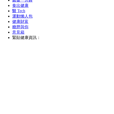
醫健一分鐘
食出健康
醫 Tech
運動懶人包
健康財富
糖胖與你
意見箱
緊貼健康資訊：