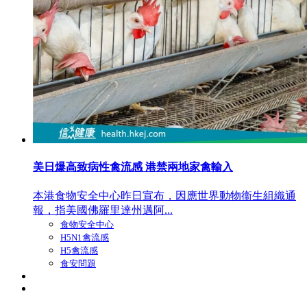
美日爆高致病性禽流感 港禁兩地家禽輸入
本港食物安全中心昨日宣布，因應世界動物衞生組織通
報，指美國佛羅里達州邁阿...
食物安全中心
H5N1禽流感
H5禽流感
食安問題