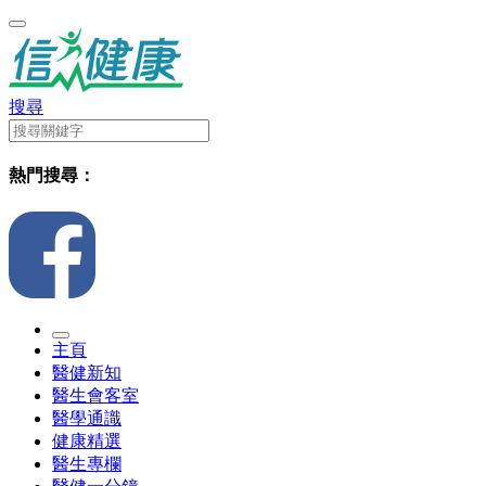
搜尋
熱門搜尋：
主頁
醫健新知
醫生會客室
醫學通識
健康精選
醫生專欄