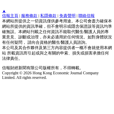
▲
信報主頁
|
服務條款
|
私隱條款
|
免責聲明
|
聯絡信報
本網站所提供之一切資訊僅供參考用途。本公司會盡力確保本
網站所提供的資訊準確，但不會明示或隱含保證該等資訊均準
確無誤。本網站刊載之任何資訊不能取代醫生∕醫護人員的專
業意見、診斷或治理，亦未必適用於任何情況。如對身體狀況
有任何疑問， 請向合資格的醫生∕醫護人員諮詢。
本公司及其合作夥伴及第三方內容提供者一概不會就使用本網
站 所載資訊而引起或與之有關的申索、損失或損害承擔任何
法律責任。
信報財經新聞有限公司版權所有，不得轉載。
Copyright © 2026 Hong Kong Economic Journal Company
Limited. All rights reserved.