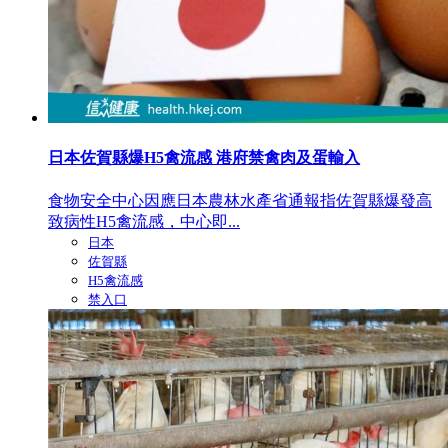
日本佐賀縣爆H5禽流感 港府禁禽肉及蛋輸入
食物安全中心因應日本農林水產省通報指佐賀縣爆發高
致病性H5禽流感，中心即...
日本
佐賀縣
H5禽流感
禁入口