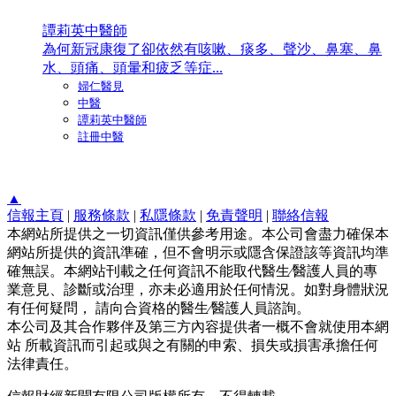
譚莉英中醫師
為何新冠康復了卻依然有咳嗽、痰多、聲沙、鼻塞、鼻
水、頭痛、頭暈和疲乏等症...
婦仁醫見
中醫
譚莉英中醫師
註冊中醫
▲
信報主頁
|
服務條款
|
私隱條款
|
免責聲明
|
聯絡信報
本網站所提供之一切資訊僅供參考用途。本公司會盡力確保本
網站所提供的資訊準確，但不會明示或隱含保證該等資訊均準
確無誤。本網站刊載之任何資訊不能取代醫生∕醫護人員的專
業意見、診斷或治理，亦未必適用於任何情況。如對身體狀況
有任何疑問， 請向合資格的醫生∕醫護人員諮詢。
本公司及其合作夥伴及第三方內容提供者一概不會就使用本網
站 所載資訊而引起或與之有關的申索、損失或損害承擔任何
法律責任。