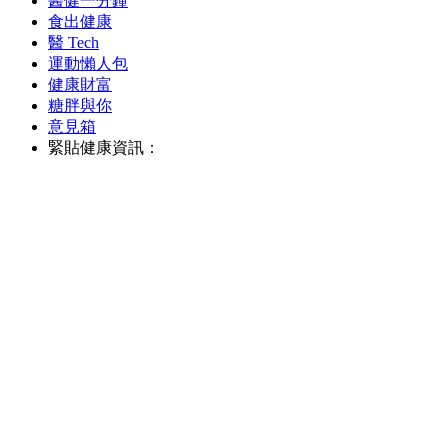
醫健一分鐘
食出健康
醫 Tech
運動懶人包
健康財富
糖胖與你
意見箱
緊貼健康資訊：