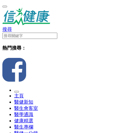
搜尋
熱門搜尋：
主頁
醫健新知
醫生會客室
醫學通識
健康精選
醫生專欄