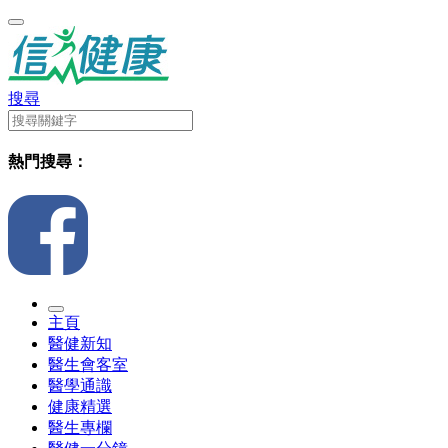
搜尋
熱門搜尋：
主頁
醫健新知
醫生會客室
醫學通識
健康精選
醫生專欄