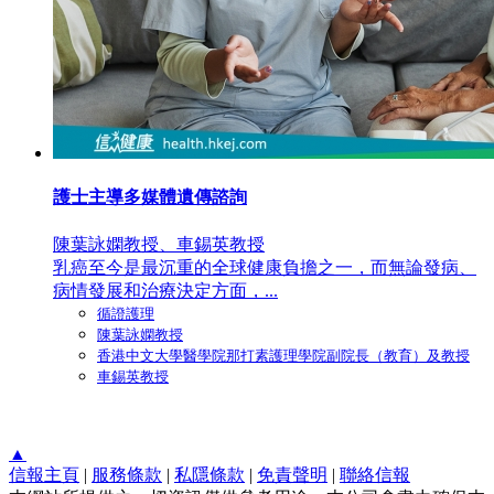
護士主導多媒體遺傳諮詢
陳葉詠嫻教授、車錫英教授
乳癌至今是最沉重的全球健康負擔之一，而無論發病、
病情發展和治療決定方面，...
循證護理
陳葉詠嫻教授
香港中文大學醫學院那打素護理學院副院長（教育）及教授
車錫英教授
▲
信報主頁
|
服務條款
|
私隱條款
|
免責聲明
|
聯絡信報