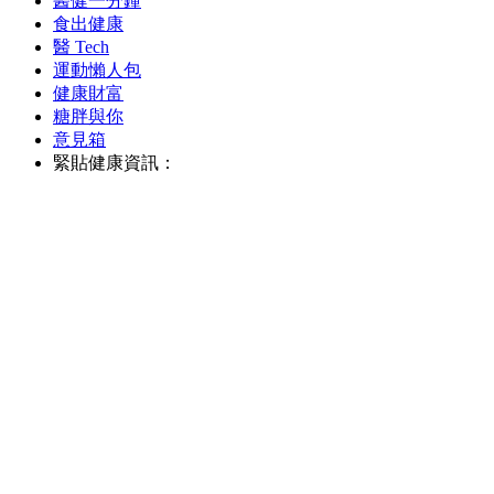
醫健一分鐘
食出健康
醫 Tech
運動懶人包
健康財富
糖胖與你
意見箱
緊貼健康資訊：