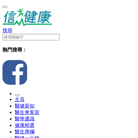
搜尋
熱門搜尋：
主頁
醫健新知
醫生會客室
醫學通識
健康精選
醫生專欄