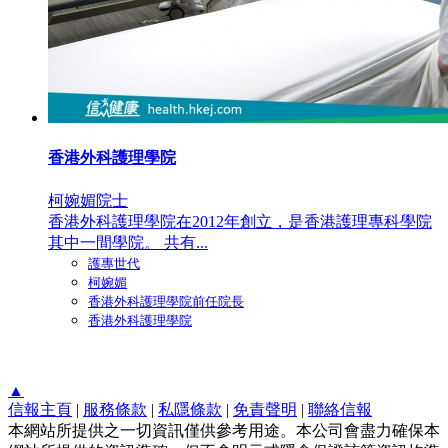
香港外科護理學院
柯婉媚院士
香港外科護理學院在2012年創立，是香港護理專科學院
其中一間學院。 共有...
護專世代
柯婉媚
香港外科護理學院前任院長
香港外科護理學院
▲
信報主頁
|
服務條款
|
私隱條款
|
免責聲明
|
聯絡信報
本網站所提供之一切資訊僅供參考用途。本公司會盡力確保本