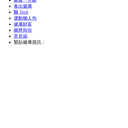
醫健一分鐘
食出健康
醫 Tech
運動懶人包
健康財富
糖胖與你
意見箱
緊貼健康資訊：