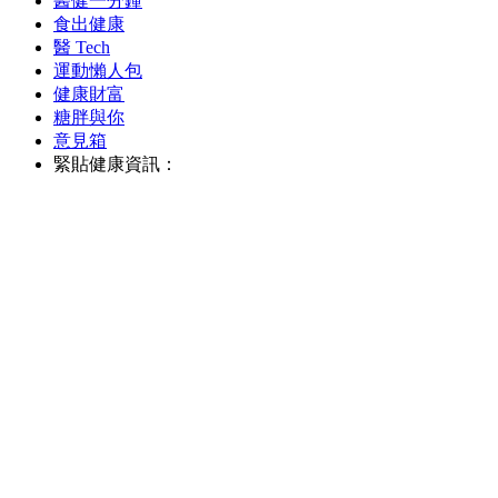
醫健一分鐘
食出健康
醫 Tech
運動懶人包
健康財富
糖胖與你
意見箱
緊貼健康資訊：