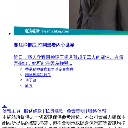
關注抑鬱症 打開患者內心世界
近日，藝人欣宜因神隱三個月引起了眾人的關注。有傳
言指出，她可能是因為抑鬱...
香港精神健康動力基金會主席
精神科專科醫生
傅子健
欣宜
▲
信報主頁
|
服務條款
|
私隱條款
|
免責聲明
|
聯絡信報
本網站所提供之一切資訊僅供參考用途。本公司會盡力確保本
網站所提供的資訊準確，但不會明示或隱含保證該等資訊均準