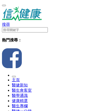
搜尋
熱門搜尋：
主頁
醫健新知
醫生會客室
醫學通識
健康精選
醫生專欄