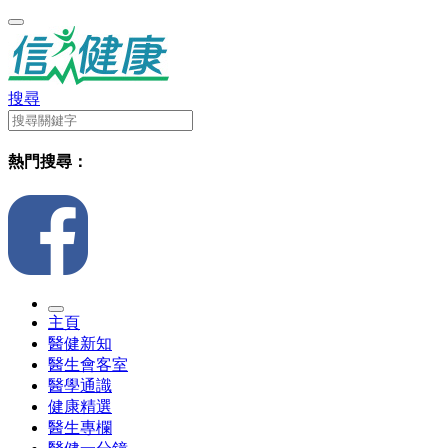
搜尋
熱門搜尋：
主頁
醫健新知
醫生會客室
醫學通識
健康精選
醫生專欄