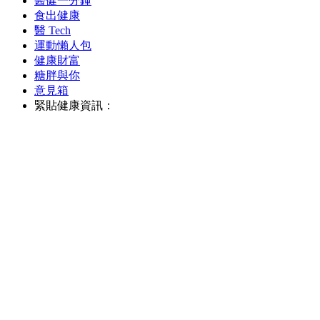
醫健一分鐘
食出健康
醫 Tech
運動懶人包
健康財富
糖胖與你
意見箱
緊貼健康資訊：