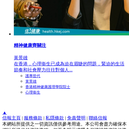
精神健康齊關注
黃景雄
在香港，心理衞生已成為迫在眉睫的問題，緊迫的生活
節奏和社會壓力往往對個人...
護專世代
黃景雄
香港精神健康護理學院院士
心理衞生
▲
信報主頁
|
服務條款
|
私隱條款
|
免責聲明
|
聯絡信報
本網站所提供之一切資訊僅供參考用途。本公司會盡力確保本