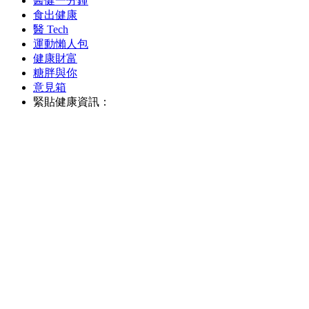
醫健一分鐘
食出健康
醫 Tech
運動懶人包
健康財富
糖胖與你
意見箱
緊貼健康資訊：