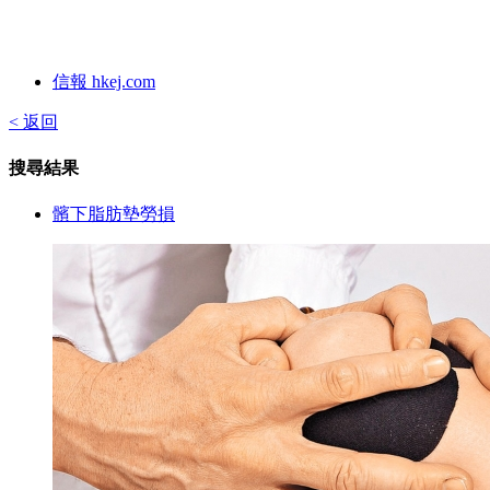
信報 hkej.com
< 返回
搜尋結果
髕下脂肪墊勞損