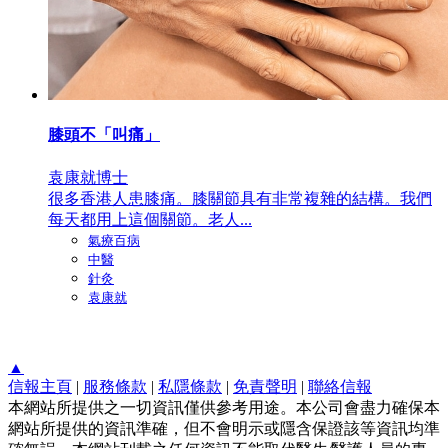
膝頭不「叫痛」
袁康就博士
很多香港人患膝痛。膝關節具有非常複雜的結構。我們
每天都用上這個關節。老人...
氣療百病
中醫
針灸
袁康就
▲
信報主頁
|
服務條款
|
私隱條款
|
免責聲明
|
聯絡信報
本網站所提供之一切資訊僅供參考用途。本公司會盡力確保本
網站所提供的資訊準確，但不會明示或隱含保證該等資訊均準