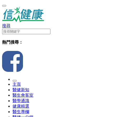
搜尋
熱門搜尋：
主頁
醫健新知
醫生會客室
醫學通識
健康精選
醫生專欄