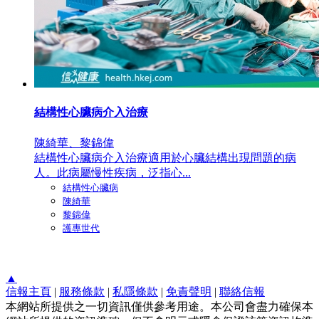
結構性心臟病介入治療
陳綺華、黎錦偉
結構性心臟病介入治療適用於心臟結構出現問題的病
人。此病屬慢性疾病，泛指心...
結構性心臟病
陳綺華
黎錦偉
護專世代
▲
信報主頁
|
服務條款
|
私隱條款
|
免責聲明
|
聯絡信報
本網站所提供之一切資訊僅供參考用途。本公司會盡力確保本