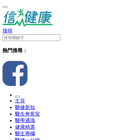
搜尋
熱門搜尋：
主頁
醫健新知
醫生會客室
醫學通識
健康精選
醫生專欄