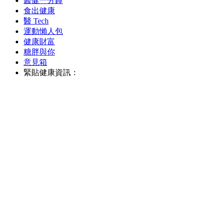
醫健一分鐘
食出健康
醫 Tech
運動懶人包
健康財富
糖胖與你
意見箱
緊貼健康資訊：