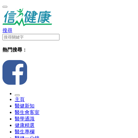
搜尋
熱門搜尋：
主頁
醫健新知
醫生會客室
醫學通識
健康精選
醫生專欄