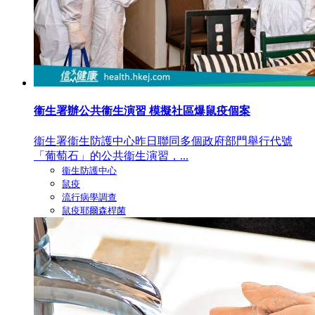
衞生署辦公共衞生演習 模擬社區爆鼠疫個案
衞生署衞生防護中心昨日聯同多個政府部門舉行代號
「葡萄石」的公共衞生演習，...
衞生防護中心
鼠疫
流行病學調查
鼠疫耶爾森桿菌