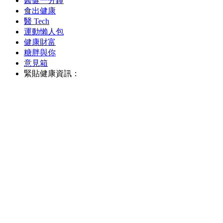
醫健一分鐘
食出健康
醫 Tech
運動懶人包
健康財富
糖胖與你
意見箱
緊貼健康資訊：