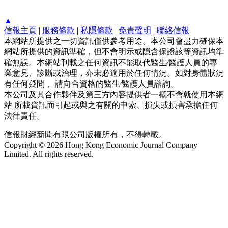
▲
信報主頁
|
服務條款
|
私隱條款
|
免責聲明
|
聯絡信報
本網站所提供之一切資訊僅供參考用途。本公司會盡力確保本
網站所提供的資訊準確，但不會明示或隱含保證該等資訊均準
確無誤。本網站刊載之任何資訊不能取代醫生∕醫護人員的專
業意見、診斷或治理，亦未必適用於任何情況。如對身體狀況
有任何疑問， 請向合資格的醫生∕醫護人員諮詢。
本公司及其合作夥伴及第三方內容提供者一概不會就使用本網
站 所載資訊而引起或與之有關的申索、損失或損害承擔任何
法律責任。
信報財經新聞有限公司版權所有，不得轉載。
Copyright © 2026 Hong Kong Economic Journal Company
Limited. All rights reserved.