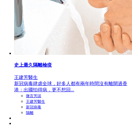
史上最久隔離檢疫
王建芳醫生
新冠病毒肆虐全球，好多人都有兩年時間沒有離開過香
港：出國怕得病，更不想回...
微言芳談
王建芳醫生
新冠病毒
隔離