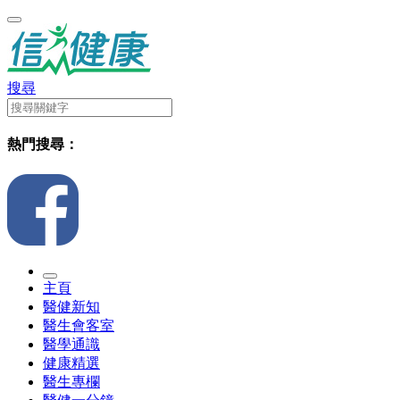
搜尋
熱門搜尋：
主頁
醫健新知
醫生會客室
醫學通識
健康精選
醫生專欄