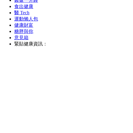
醫健一分鐘
食出健康
醫 Tech
運動懶人包
健康財富
糖胖與你
意見箱
緊貼健康資訊：