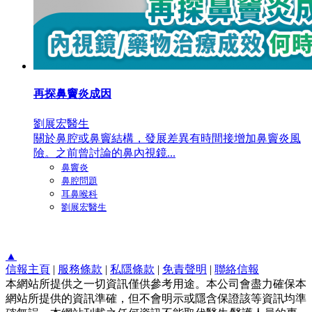
再探鼻竇炎成因
劉展宏醫生
關於鼻腔或鼻竇結構，發展差異有時間接增加鼻竇炎風
險。之前曾討論的鼻內視鏡...
鼻竇炎
鼻腔問題
耳鼻喉科
劉展宏醫生
▲
信報主頁
|
服務條款
|
私隱條款
|
免責聲明
|
聯絡信報
本網站所提供之一切資訊僅供參考用途。本公司會盡力確保本
網站所提供的資訊準確，但不會明示或隱含保證該等資訊均準