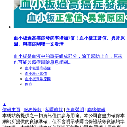
血小板過高癌症發病率增加7倍！血小板正常值、異常原
因、與癌症關聯一文看清
血小板是血液中的重要組成部分，除了幫助止血，原來
也可能與癌症風險息息相關...
血小板過高癌症
血小板正常值
血小板異常原因
癌症
▲
信報主頁
|
服務條款
|
私隱條款
|
免責聲明
|
聯絡信報
本網站所提供之一切資訊僅供參考用途。本公司會盡力確保本
網站所提供的資訊準確，但不會明示或隱含保證該等資訊均準