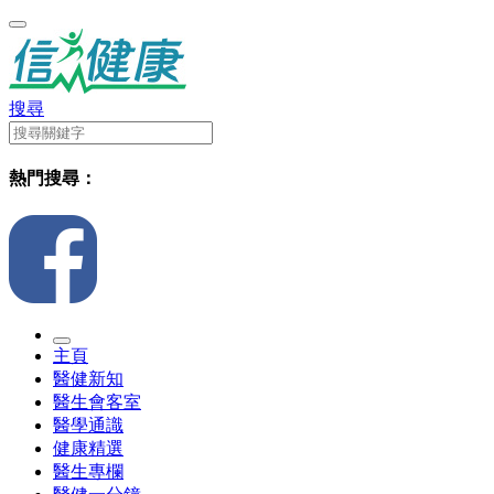
搜尋
熱門搜尋：
主頁
醫健新知
醫生會客室
醫學通識
健康精選
醫生專欄