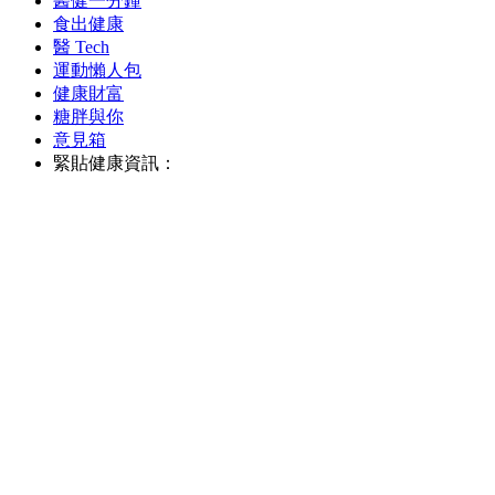
醫健一分鐘
食出健康
醫 Tech
運動懶人包
健康財富
糖胖與你
意見箱
緊貼健康資訊：