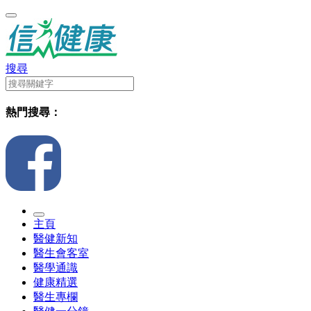
搜尋
熱門搜尋：
主頁
醫健新知
醫生會客室
醫學通識
健康精選
醫生專欄