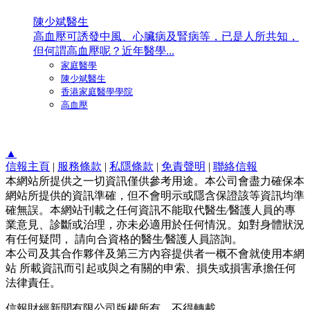
陳少斌醫生
高血壓可誘發中風、心臟病及腎病等，已是人所共知，
但何謂高血壓呢？近年醫學...
家庭醫學
陳少斌醫生
香港家庭醫學學院
高血壓
▲
信報主頁
|
服務條款
|
私隱條款
|
免責聲明
|
聯絡信報
本網站所提供之一切資訊僅供參考用途。本公司會盡力確保本
網站所提供的資訊準確，但不會明示或隱含保證該等資訊均準
確無誤。本網站刊載之任何資訊不能取代醫生∕醫護人員的專
業意見、診斷或治理，亦未必適用於任何情況。如對身體狀況
有任何疑問， 請向合資格的醫生∕醫護人員諮詢。
本公司及其合作夥伴及第三方內容提供者一概不會就使用本網
站 所載資訊而引起或與之有關的申索、損失或損害承擔任何
法律責任。
信報財經新聞有限公司版權所有，不得轉載。