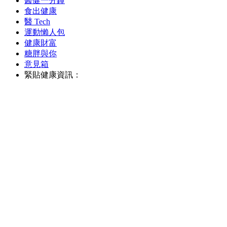
醫健一分鐘
食出健康
醫 Tech
運動懶人包
健康財富
糖胖與你
意見箱
緊貼健康資訊：