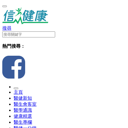
搜尋
熱門搜尋：
主頁
醫健新知
醫生會客室
醫學通識
健康精選
醫生專欄