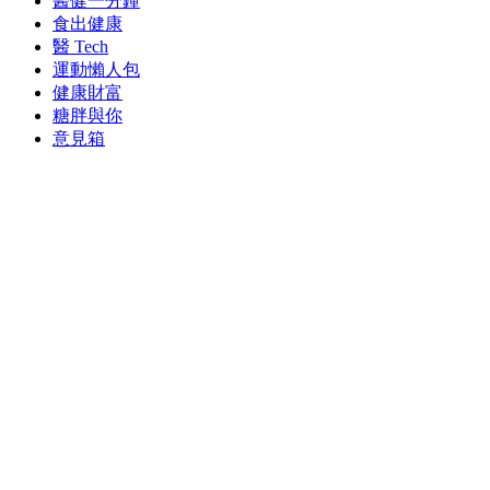
醫健一分鐘
食出健康
醫 Tech
運動懶人包
健康財富
糖胖與你
意見箱