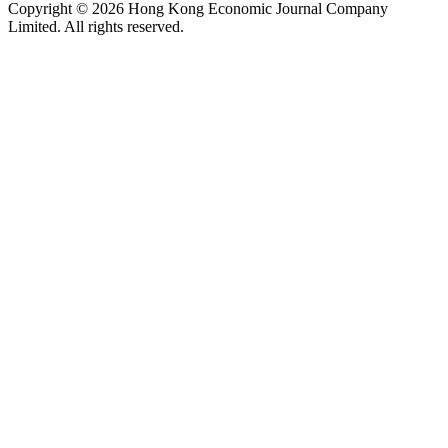
Copyright © 2026 Hong Kong Economic Journal Company
Limited. All rights reserved.