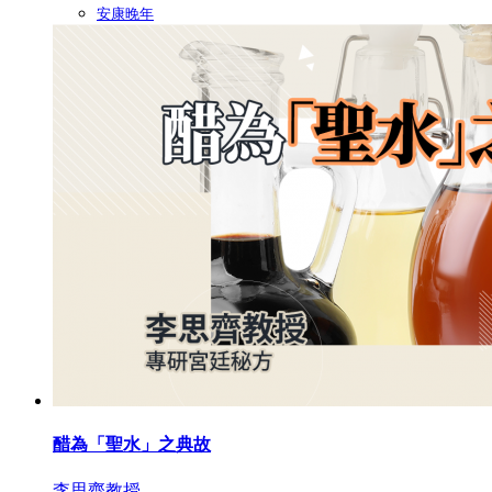
安康晚年
醋為「聖水」之典故
李思齊教授